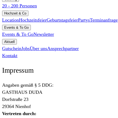
20 - 200 Personen
Hochzeit & Co
Location
Hochzeitsfeier
Geburtstagsfeier
Partys
Terminanfrage
Events & To Go
Events & To Go
Newsletter
Aktuell
Gutschein
Jobs
Über uns
Ansprechpartner
Kontakt
Impressum
Angaben gemäß § 5 DDG:
GASTHAUS DUDA
Dorfstraße 23
29364 Nienhof
Vertreten durch: