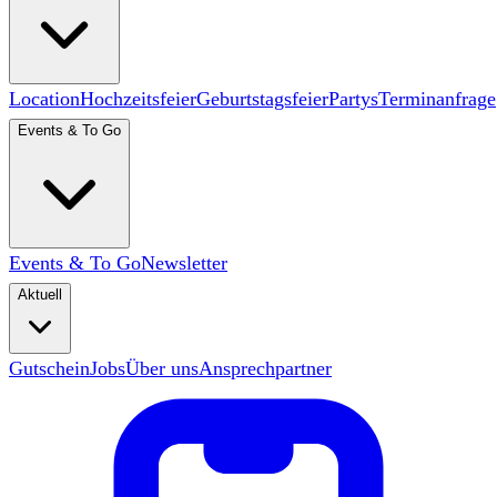
Location
Hochzeitsfeier
Geburtstagsfeier
Partys
Terminanfrage
Events & To Go
Events & To Go
Newsletter
Aktuell
Gutschein
Jobs
Über uns
Ansprechpartner