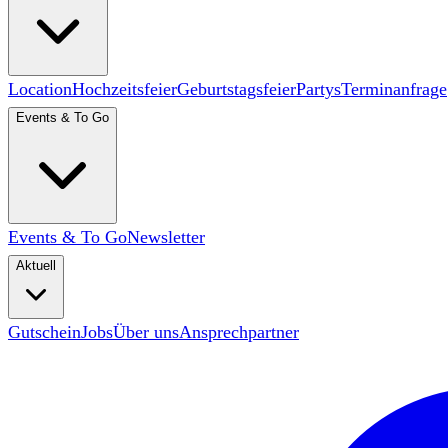
Location
Hochzeitsfeier
Geburtstagsfeier
Partys
Terminanfrage
Events & To Go
Events & To Go
Newsletter
Aktuell
Gutschein
Jobs
Über uns
Ansprechpartner